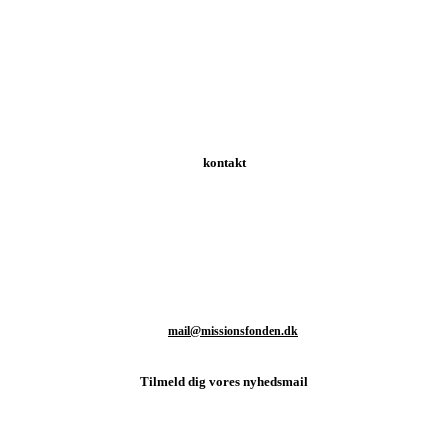
kontakt
Schweizerdalsvej 147 | 2610 Rødovre | Danmark
T: +45 93 80 48 46
M:
mail@missionsfonden.dk
Tilmeld dig vores nyhedsmail
d sidste nyt fra missionsmarken og hvordan du kan være med til at støtt