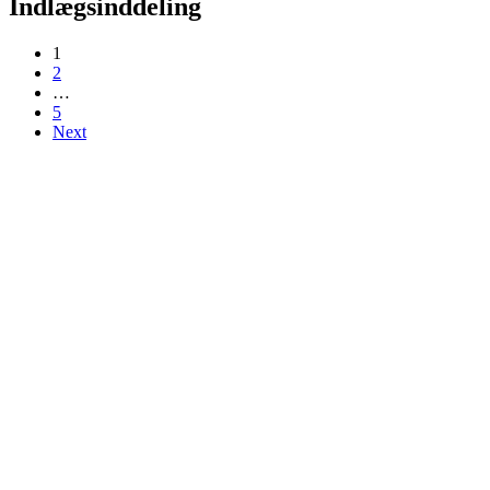
Indlægsinddeling
1
2
…
5
Next
Hold dig opdateret me