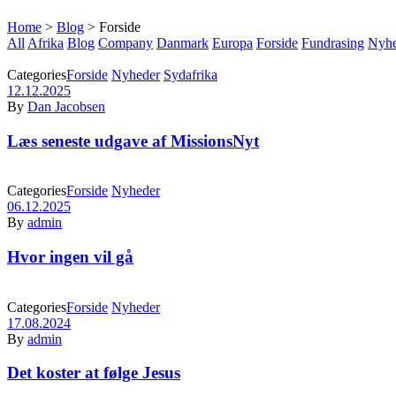
Home
>
Blog
>
Forside
All
Afrika
Blog
Company
Danmark
Europa
Forside
Fundrasing
Nyhe
Categories
Forside
Nyheder
Sydafrika
12.12.2025
By
Dan Jacobsen
Læs seneste udgave af MissionsNyt
Categories
Forside
Nyheder
06.12.2025
By
admin
Hvor ingen vil gå
Categories
Forside
Nyheder
17.08.2024
By
admin
Det koster at følge Jesus