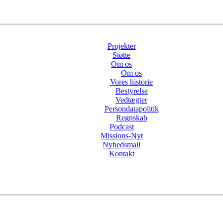
Projekter
Støtte
Om os
Om os
Vores historie
Bestyrelse
Vedtægter
Persondatapolitik
Regnskab
Podcast
Missions-Nyt
Nyhedsmail
Kontakt