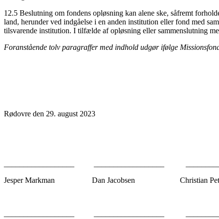
12.5 Beslutning om fondens opløsning kan alene ske, såfremt forhold
land, herunder ved indgåelse i en anden institution eller fond med
tilsvarende institution. I tilfælde af opløsning eller sammenslutning m
Foranstående tolv paragraffer med indhold udgør ifølge Missionsfond
Rødovre den 29. august 2023
__________________ __________________ ______
Jesper Markman Dan Jacobsen Christian Pete
__________________ __________________ ______