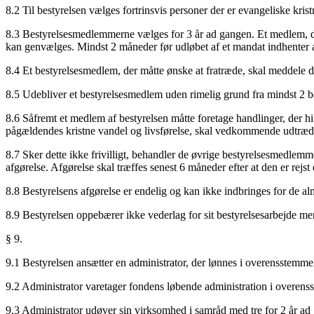
8.2 Til bestyrelsen vælges fortrinsvis personer der er evangeliske kris
8.3 Bestyrelsesmedlemmerne vælges for 3 år ad gangen. Et medlem, de
kan genvælges. Mindst 2 måneder før udløbet af et mandat indhenter ad
8.4 Et bestyrelsesmedlem, der måtte ønske at fratræde, skal meddele de
8.5 Udebliver et bestyrelsesmedlem uden rimelig grund fra mindst 2 
8.6 Såfremt et medlem af bestyrelsen måtte foretage handlinger, der hin
pågældendes kristne vandel og livsførelse, skal vedkommende udtræd
8.7 Sker dette ikke frivilligt, behandler de øvrige bestyrelsesmedlemm
afgørelse. Afgørelse skal træffes senest 6 måneder efter at den er rej
8.8 Bestyrelsens afgørelse er endelig og kan ikke indbringes for de al
8.9 Bestyrelsen oppebærer ikke vederlag for sit bestyrelsesarbejde men 
§ 9.
9.1 Bestyrelsen ansætter en administrator, der lønnes i overensstemme
9.2 Administrator varetager fondens løbende administration i overe
9.3 Administrator udøver sin virksomhed i samråd med tre for 2 år ad 