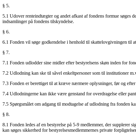
§ 5.
5.1 Udover renteindtægter og andet afkast af fondens formue søges den
indsamlinger på fondens tilskyndelse.
§ 6.
6.1 Fonden vil søge godkendelse i henhold til skattelovgivningen til a
§ 7.
7.1 Fonden udlodder sine midler efter bestyrelsens skøn inden for fo
7.2 Udlodning kan ske til såvel enkeltpersoner som til institutioner m
7.3 Fonden er berettiget til at kræve nærmere oplysninger, før og efter 
7.4 Udlodningerne kan ikke være genstand for overdragelse eller pant
7.5 Spørgsmålet om adgang til modtagelse af udlodning fra fonden kan
§ 8.
8.1 Fonden ledes af en bestyrelse på 5-9 medlemmer, der supplerer sig 
kan søges sikkerhed for bestyrelsesmedlemmernes private forpligtelser