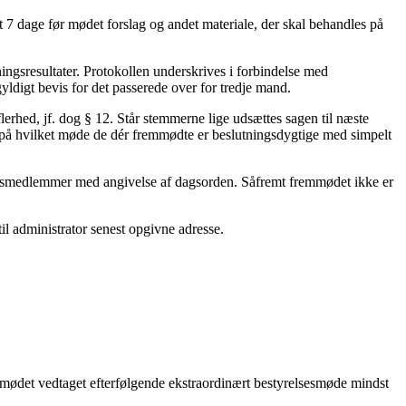
t 7 dage før mødet forslag og andet materiale, der skal behandles på
ingsresultater. Protokollen underskrives i forbindelse med
ldigt bevis for det passerede over for tredje mand.
erhed, jf. dog § 12. Står stemmerne lige udsættes sagen til næste
 på hvilket møde de dér fremmødte er beslutningsdygtige med simpelt
lsesmedlemmer med angivelse af dagsorden. Såfremt fremmødet ikke er
til administrator senest opgivne adresse.
på mødet vedtaget efterfølgende ekstraordinært bestyrelsesmøde mindst