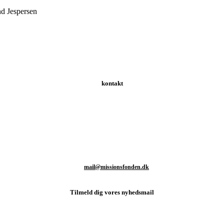
espersen
kontakt
Schweizerdalsvej 147 | 2610 Rødovre | Danmark
T: +45 93 80 48 46
M:
mail@missionsfonden.dk
Tilmeld dig vores nyhedsmail
d sidste nyt fra missionsmarken og hvordan du kan være med til at støtt