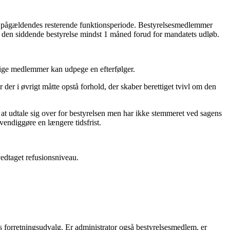
en pågældendes resterende funktionsperiode. Bestyrelsesmedlemmer
af den siddende bestyrelse mindst 1 måned forud for mandatets udløb.
rige medlemmer kan udpege en efterfølger.
 der i øvrigt måtte opstå forhold, der skaber berettiget tvivl om den
l at udtale sig over for bestyrelsen men har ikke stemmeret ved sagens
vendiggøre en længere tidsfrist.
vedtaget refusionsniveau.
s forretningsudvalg. Er administrator også bestyrelsesmedlem, er