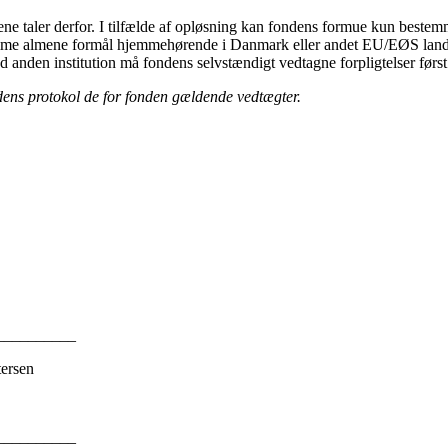
ene taler derfor. I tilfælde af opløsning kan fondens formue kun beste
 samme almene formål hjemmehørende i Danmark eller andet EU/EØS land
ed anden institution må fondens selvstændigt vedtagne forpligtelser først
ens protokol de for fonden gældende vedtægter.
____________
rsen
____________