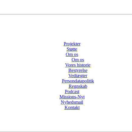
Projekter
Støtte
Om os
Om os
Vores historie
Bestyrelse
Vedtægter
Persondatapolitik
Regnskab
Podcast
Missions-Nyt
Nyhedsmail
Kontakt