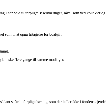
g i henhold til forpligtelseserklæringer, såvel som ved kollekter og
 som til at opnå fritagelse for boafgift.
gning.
ng kan ske flere gange til samme modtager.
ant stiftede forpligtelser, ligesom der heller ikke i fondens ejendele