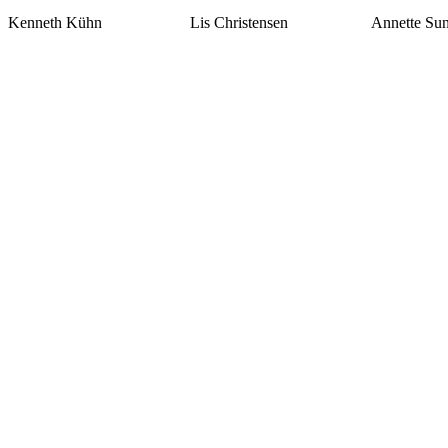
Kenneth Kühn Lis Christensen Annette Sund J
Hold dig opdateret me