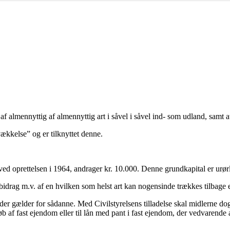
af almennyttig af almennyttig art i såvel i såvel ind- som udland, samt
ækkelse” og er tilknyttet denne.
ved oprettelsen i 1964, andrager kr. 10.000. Denne grundkapital er urørl
bidrag m.v. af en hvilken som helst art kan nogensinde trækkes tilbage 
r gælder for sådanne. Med Civilstyrelsens tilladelse skal midlerne dog i 
 af fast ejendom eller til lån med pant i fast ejendom, der vedvarende 