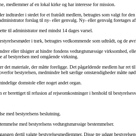
tne, medlemmer af en lokal kirke og har interesse for mission.
r indtræder i stedet for et fratrådt medlem, betragtes som valgt for d
ministrator forslag til ny- eller genvalg. Ny- eller genvalg foretages 
tte til administrator med mindst 14 dages varsel.
bestyrelsesmøder i træk, betragtes vedkommende som udtrådt, og de øv
drer eller tilsigter at hindre fondens vedtægtsmæssige virksomhed, eller
e af bestyrelsen med omgående virkning.
er det materiale, der måtte foreligge. Det pågældende medlem har ret ti
st overfor bestyrelsen, medmindre helt særlige omstændigheder måtte nød
mindelige domstole eller noget andet organ.
er berettiget til refusion af rejseomkostninger i henhold til bestyrelses
lse med bestyrelsens beslutning.
nsstemmelse med bestyrelsens vedtægtsmæssige bestemmelser.
gangen dertil valgte bestyrelsesmedlemmer. Disse tre udgør bestyrelsen