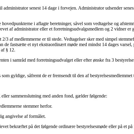
l administrator senest 14 dage i forvejen. Administrator udsender senes
e hovedpunkterne i aflagte beretninger, såvel som vedtagelse og afstemn
vet af administrator eller et forretningsudvalgsmedlem og 2 vidner er gy
t 2/3 af medlemmerne er til stede. Vedtagelser sker med simpel stemmefl
n de fastsætte et nyt ekstraordinært møde med mindst 14 dages varsel,
af § 12.
enten i samråd med forretningsudvalget eller efter ønske fra 3 bestyre
tes som gyldige, såfremt de er fremsendt til den af bestyrelsesmedlemmet 
g eller sammenslutning med anden fond, gælder følgende:
medlemmerne stemmer herfor.
g angivelse af formålet.
 blevet bekræftet på det følgende ordinære bestyrelsesmøde eller på et 