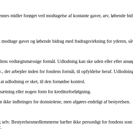
nes midler forøget ved modtagelse af kontante gaver, arv, løbende bidra
t modtage gaver og løbende bidrag med fradragsvirkning for yderen, såvel
ndens vedtægtsmæssige formål. Udlodning kan ske uden eller efter ansø
.v., der arbejder inden for fondens formål, til opfyldelse heraf. Udlodni
at udlodning er sket, til den fornødne kontrol.
sætning eller nogen form for kreditorforfølgning.
 ikke indbringes for domstolene, men afgøres endeligt af bestyrelsen.
selv. Bestyrelsesmedlemmerne hæfter ikke personligt for fondens som såd
.