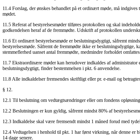
11.4 Forslag, der ønskes behandlet på et ordinært møde, må indgives ti
mødet.
11.5 Referat af bestyrelsesmøder tilføres protokollen og skal indehold
godkendelsen heraf af de fremmødte. Udskrift af protokollen underskre
11.6 Et ordinært bestyrelsesmøde er beslutningsdygtigt, såfremt minds
bestyrelsesmøde. Såfremt de fremmødte ikke er beslutningsdygtige, ka
stemmeflerhed uanset antal fremmødte, medmindre forholdet omfattes 
11.7 Ekstraordinære møder kan herudover indkaldes af administrator 
beslutningsdygtigt, finder bestemmelsen i pkt. 6 anvendelse.
11.8 Alle indkaldelser fremsendes skriftligt eller pr. e-mail og betrag
§ 12.
12.1 Til beslutning om vedtægtsændringer eller om fondens opløsnin
12.2 Beslutningen er kun gyldig, såfremt mindst 80% af bestyrelses
12.3 Indkaldelse skal være fremsendt mindst 1 måned forud med tydeli
12.4 Vedtagelsen i henhold til pkt. 1 har først virkning, når denne er
14 dage senere.