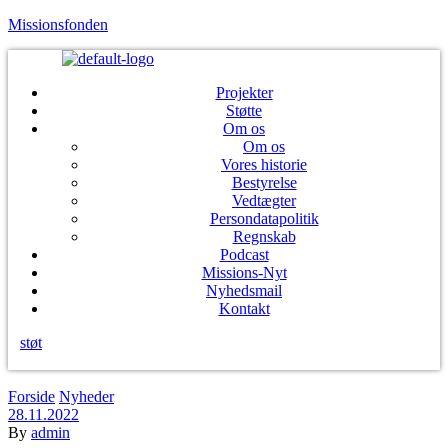
Missionsfonden
Projekter
Støtte
Om os
Om os
Vores historie
Bestyrelse
Vedtægter
Persondatapolitik
Regnskab
Podcast
Missions-Nyt
Nyhedsmail
Kontakt
støt
Menu
Categories
Forside
Nyheder
28.11.2022
By
admin