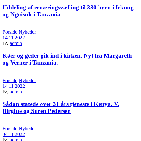
Uddeling af ernæringsvælling til 330 børn i Irkung
og Ngoisuk i Tanzania
Categories
Forside
Nyheder
14.11.2022
By
admin
Køer og geder gik ind i kirken. Nyt fra Margareth
og Verner i Tanzania.
Categories
Forside
Nyheder
14.11.2022
By
admin
Sådan statede over 31 års tjeneste i Kenya. V.
Birgitte og Søren Pedersen
Categories
Forside
Nyheder
04.11.2022
By
admin