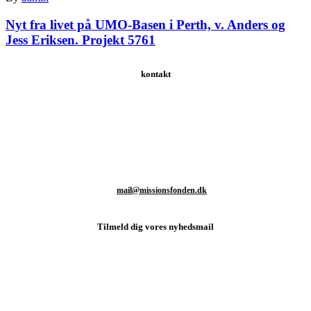
Nyt fra livet på UMO-Basen i Perth, v. Anders og
Jess Eriksen. Projekt 5761
kontakt
Schweizerdalsvej 147 | 2610 Rødovre | Danmark
T: +45 93 80 48 46
M:
mail@missionsfonden.dk
Tilmeld dig vores nyhedsmail
Hold dig opdateret med sidste nyt fra missionsmarken og hvordan
du kan være med til at støtte det vigtige arbejde.