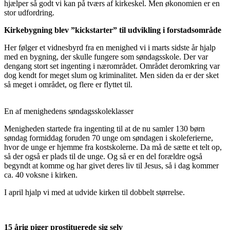
hjælper så godt vi kan på tværs af kirkeskel. Men økonomien er en
stor udfordring.
Kirkebygning blev ”kickstarter” til udvikling i forstadsområde
Her følger et vidnesbyrd fra en menighed vi i marts sidste år hjalp
med en bygning, der skulle fungere som søndagsskole. Der var
dengang stort set ingenting i nærområdet. Området deromkring var
dog kendt for meget slum og kriminalitet. Men siden da er der sket
så meget i området, og flere er flyttet til.
En af menighedens søndagsskoleklasser
Menigheden startede fra ingenting til at de nu samler 130 børn
søndag formiddag foruden 70 unge om søndagen i skoleferierne,
hvor de unge er hjemme fra kostskolerne. Da må de sætte et telt op,
så der også er plads til de unge. Og så er en del forældre også
begyndt at komme og har givet deres liv til Jesus, så i dag kommer
ca. 40 voksne i kirken.
I april hjalp vi med at udvide kirken til dobbelt størrelse.
15 årig piger prostituerede sig selv