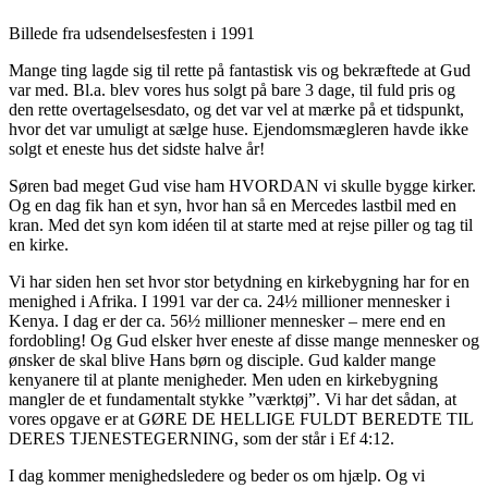
Billede fra udsendelsesfesten i 1991
Mange ting lagde sig til rette på fantastisk vis og bekræftede at Gud
var med. Bl.a. blev vores hus solgt på bare 3 dage, til fuld pris og
den rette overtagelsesdato, og det var vel at mærke på et tidspunkt,
hvor det var umuligt at sælge huse. Ejendomsmægleren havde ikke
solgt et eneste hus det sidste halve år!
Søren bad meget Gud vise ham HVORDAN vi skulle bygge kirker.
Og en dag fik han et syn, hvor han så en Mercedes lastbil med en
kran. Med det syn kom idéen til at starte med at rejse piller og tag til
en kirke.
Vi har siden hen set hvor stor betydning en kirkebygning har for en
menighed i Afrika. I 1991 var der ca. 24½ millioner mennesker i
Kenya. I dag er der ca. 56½ millioner mennesker – mere end en
fordobling! Og Gud elsker hver eneste af disse mange mennesker og
ønsker de skal blive Hans børn og disciple. Gud kalder mange
kenyanere til at plante menigheder. Men uden en kirkebygning
mangler de et fundamentalt stykke ”værktøj”. Vi har det sådan, at
vores opgave er at GØRE DE HELLIGE FULDT BEREDTE TIL
DERES TJENESTEGERNING, som der står i Ef 4:12.
I dag kommer menighedsledere og beder os om hjælp. Og vi