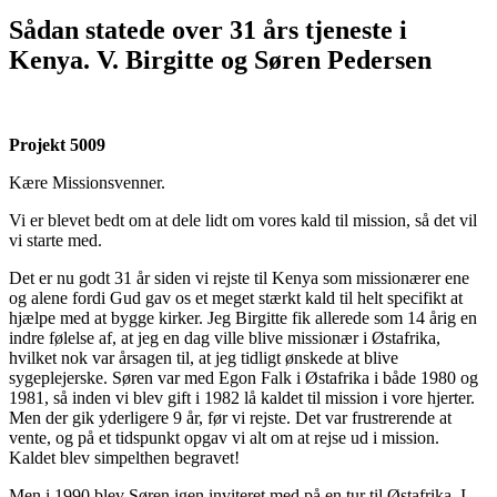
Sådan statede over 31 års tjeneste i
Kenya. V. Birgitte og Søren Pedersen
Projekt 5009
Kære Missionsvenner.
Vi er blevet bedt om at dele lidt om vores kald til mission, så det vil
vi starte med.
Det er nu godt 31 år siden vi rejste til Kenya som missionærer ene
og alene fordi Gud gav os et meget stærkt kald til helt specifikt at
hjælpe med at bygge kirker. Jeg Birgitte fik allerede som 14 årig en
indre følelse af, at jeg en dag ville blive missionær i Østafrika,
hvilket nok var årsagen til, at jeg tidligt ønskede at blive
sygeplejerske. Søren var med Egon Falk i Østafrika i både 1980 og
1981, så inden vi blev gift i 1982 lå kaldet til mission i vore hjerter.
Men der gik yderligere 9 år, før vi rejste. Det var frustrerende at
vente, og på et tidspunkt opgav vi alt om at rejse ud i mission.
Kaldet blev simpelthen begravet!
Men i 1990 blev Søren igen inviteret med på en tur til Østafrika. I