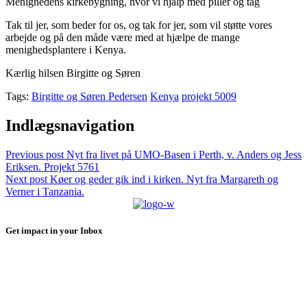
Menighedens kirkebygning, hvor vi hjalp med piller og tag
Tak til jer, som beder for os, og tak for jer, som vil støtte vores
arbejde og på den måde være med at hjælpe de mange
menighedsplantere i Kenya.
Kærlig hilsen Birgitte og Søren
Tags:
Birgitte og Søren Pedersen
Kenya
projekt 5009
Indlægsnavigation
Previous post
Nyt fra livet på UMO-Basen i Perth, v. Anders og Jess
Eriksen. Projekt 5761
Next post
Køer og geder gik ind i kirken. Nyt fra Margareth og
Verner i Tanzania.
Get impact in your Inbox
Sign up to receive email updates about our work and how you can
support people.