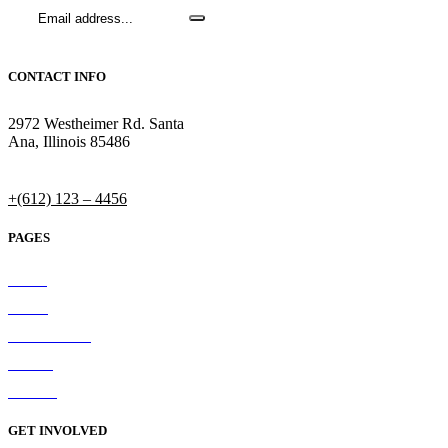
CONTACT INFO
2972 Westheimer Rd. Santa
Ana, Illinois 85486
Supporter Care:
+(612) 123 – 4456
PAGES
Home
About
What We Do
Causes
Contact
GET INVOLVED