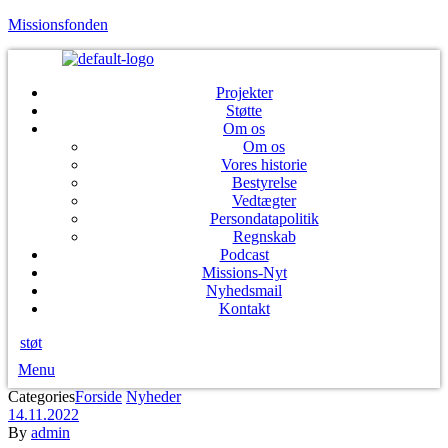
Missionsfonden
Projekter
Støtte
Om os
Om os
Vores historie
Bestyrelse
Vedtægter
Persondatapolitik
Regnskab
Podcast
Missions-Nyt
Nyhedsmail
Kontakt
støt
Menu
Categories
Forside
Nyheder
14.11.2022
By
admin