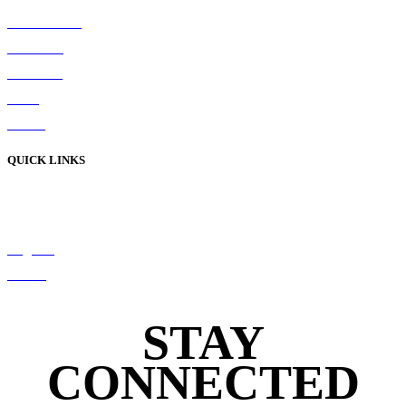
Donate Now
Our Store
Volunteer
Team
Career
QUICK LINKS
Privacy Policy
Terms & Conditions
Register
Stories
STAY
CONNECTED