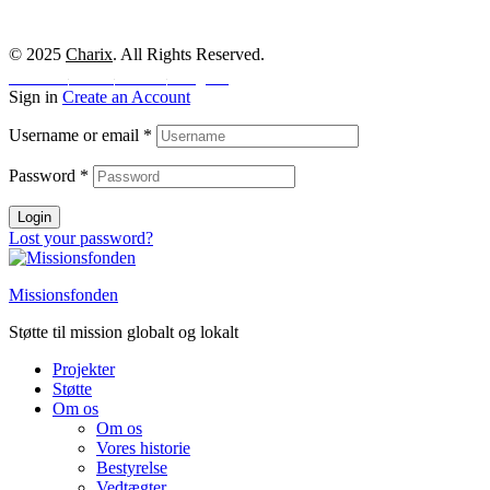
© 2025
Charix
. All Rights Reserved.
Facebook
Twitter
Youtube
Instagram
Sign in
Create an Account
Username or email
*
Password
*
Login
Lost your password?
Missionsfonden
Støtte til mission globalt og lokalt
Projekter
Støtte
Om os
Om os
Vores historie
Bestyrelse
Vedtægter