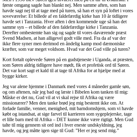
første omgang sagde han blankt nej. Men samme aften, som han
havde sagt nej til at tage med på turen, så han et syn på loftet i vores
soveværelse: Et billede af en faldefærdig kirke han 10 år tidligere
havde set i Tanzania. Hver aften i den kommende uge så han det
samme syn – et billede af den faldefærdige kirke i Tanzania.
Derefter ombestemte han sig og sagde til vores daværende præst
Svend Madsen, at han alligevel godt ville med. Fra da af var der
ikke flere syner men derimod en åndelig kamp mod dæmoniske
kræfter, som var meget voldsom. Hvad var det Gud ville på turen?
Kort fortalt oplevede Søren på en gudstjeneste i Uganda, at præsten,
som Søren aldrig tidligere have mødt, fik et profetisk ord til Søren.
Det var kort sagt et kald til at tage til Afrika for at hjælpe med at
bygge kirker.
Jeg var alene hjemme i Danmark med vores 4 måneder gamle søn,
og om aftenen, når jeg bad og læste i Bibelen kom tanken til mig:
Måske er det nu, Gud vil at vi skal rejse til Afrika og være
missionærer? Men den tanke brød jeg mig bestemt ikke om. At
forlade familie, venner, menighed, mit barndomshjem, som vi havde
købt og istandsat, at sige farvel til karrieren som sygeplejerske, tage
et lille barn med til Afrika – DET kunne ikke være rigtigt. Men Gud
talte til mig gennem sit ord ind i hver eneste undskyldning, jeg
havde, og jeg måtte igen sige til Gud: ”Her er jeg send mig.”