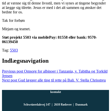
tid at vænne sig til denne livsstil, men vi synes at tingene begynder
at lægge sig tilrette. Jesus er med i det alt sammen og ønsker det
bedste for os.
Tak for forbøn
Mirjam og teamet.
Støt projekt 5503 via mobilePay: 81558 eller bank: 9570-
06139450
Tag:
5503
Indlægsnavigation
Previous post
Omsorg for albinoer i Tanzania, v. Tabitha og Torkild
Jensen
Next post
Gud lægger alle ting til rette på Bali. V. Stella Chrisstreu
kontakt
Schweizerdalsvej 147 | 2610 Rødovre | Danmark