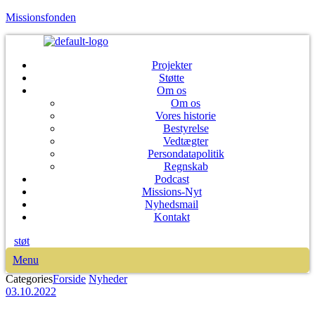
Missionsfonden
Projekter
Støtte
Om os
Om os
Vores historie
Bestyrelse
Vedtægter
Persondatapolitik
Regnskab
Podcast
Missions-Nyt
Nyhedsmail
Kontakt
støt
Menu
Categories
Forside
Nyheder
03.10.2022