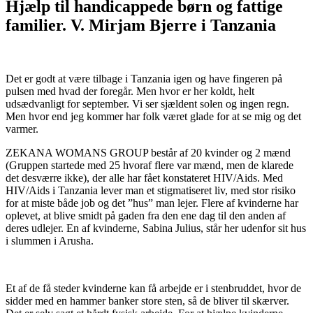
Hjælp til handicappede børn og fattige
familier. V. Mirjam Bjerre i Tanzania
Det er godt at være tilbage i Tanzania igen og have fingeren på
pulsen med hvad der foregår. Men hvor er her koldt, helt
udsædvanligt for september. Vi ser sjældent solen og ingen regn.
Men hvor end jeg kommer har folk været glade for at se mig og det
varmer.
ZEKANA WOMANS GROUP består af 20 kvinder og 2 mænd
(Gruppen startede med 25 hvoraf flere var mænd, men de klarede
det desværre ikke), der alle har fået konstateret HIV/Aids. Med
HIV/Aids i Tanzania lever man et stigmatiseret liv, med stor risiko
for at miste både job og det ”hus” man lejer. Flere af kvinderne har
oplevet, at blive smidt på gaden fra den ene dag til den anden af
deres udlejer. En af kvinderne, Sabina Julius, står her udenfor sit hus
i slummen i Arusha.
Et af de få steder kvinderne kan få arbejde er i stenbruddet, hvor de
sidder med en hammer banker store sten, så de bliver til skærver.