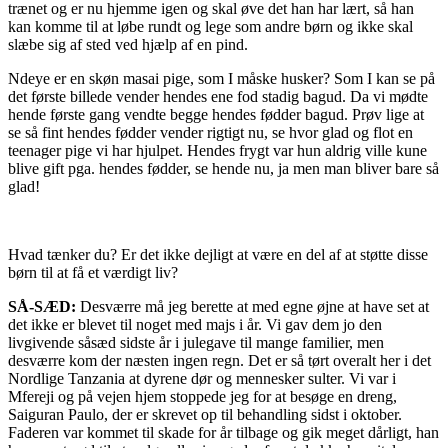
trænet og er nu hjemme igen og skal øve det han har lært, så han
kan komme til at løbe rundt og lege som andre børn og ikke skal
slæbe sig af sted ved hjælp af en pind.
Ndeye er en skøn masai pige, som I måske husker? Som I kan se på
det første billede vender hendes ene fod stadig bagud. Da vi mødte
hende første gang vendte begge hendes fødder bagud. Prøv lige at
se så fint hendes fødder vender rigtigt nu, se hvor glad og flot en
teenager pige vi har hjulpet. Hendes frygt var hun aldrig ville kune
blive gift pga. hendes fødder, se hende nu, ja men man bliver bare så
glad!
Hvad tænker du? Er det ikke dejligt at være en del af at støtte disse
børn til at få et værdigt liv?
SÅ-SÆD:
Desværre må jeg berette at med egne øjne at have set at
det ikke er blevet til noget med majs i år. Vi gav dem jo den
livgivende såsæd sidste år i julegave til mange familier, men
desværre kom der næsten ingen regn. Det er så tørt overalt her i det
Nordlige Tanzania at dyrene dør og mennesker sulter. Vi var i
Mfereji og på vejen hjem stoppede jeg for at besøge en dreng,
Saiguran Paulo, der er skrevet op til behandling sidst i oktober.
Faderen var kommet til skade for år tilbage og gik meget dårligt, han