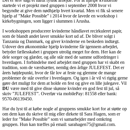
Det er selv sagt et hårdt fysisk arbejde. For at hjælpe kvinderne
startede vi et projekt med gruppen i september 2008 hvor vi
begyndte at give dem nødhjælp hvert kvartal. Men vi fik så senere
hjælp af ”Make Possible” i 2014 hvor de lavede en workshop i
kirkebygningen, som ligger i slummen i Arusha.
I workshoppen producerer kvinderne håndlavet recirkuleret papir,
som de blandt andet laver smukke kort ud af. De bliver solgt i
Tanzania og Danmark, og giver kvinderne en beskeden indtægt.
Udover den økonomiske hjælp kvinderne får igennem arbejdet,
betyder fællesskabet i gruppen utrolig meget for dem. Her kan de
dele sorger og glæder, og alle står med de samme udfordringer i
hverdagen. I forbindelse med arbejdet med gruppen har vi skabt en
tradition, som de værdsætter, nemlig den årlige JULEFEST. Det er
årets højdepunkt, hvor de får lov at feste og glemme de mange
problemer de står overfor i hverdagen. Og igen i år vil vi rigtig gerne
gøre det muligt for dem at holde en fest og give en lille julegave. Vil
DU
være med til give disse skønne kvinder en god fest til jul, så
skriv ”JULEFEST”. Overfør via mobilePay: 81558 eller bank:
9570-06139450.
Har du lyst til at købe nogle af gruppens smukke kort for at støtte op
om dem kan du skrive til mig eller dirkete til Sara Hagen, som er
leder for ”Make Possible” som vi samarbejder med omkring
gruppen. Hun kan træffes på email: sarahagen75@gmail.com.