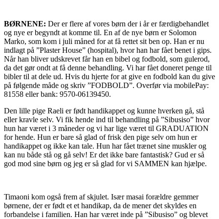
BØRNENE:
Der er flere af vores børn der i år er færdigbehandlet
og nye er begyndt at komme til. En af de nye børn er Solomon
Marko, som kom i juli måned for at få rettet sit ben op. Han er nu
indlagt på ”Plaster House” (hospital), hvor han har fået benet i gips.
Når han bliver udskrevet får han en bibel og fodbold, som gulerod,
da det gør ondt at få denne behandling. Vi har fået doneret penge til
bibler til at dele ud. Hvis du hjerte for at give en fodbold kan du give
på følgende måde og skriv ”FODBOLD”. Overfør via mobilePay:
81558 eller bank: 9570-06139450.
Den lille pige Raeli er født handikappet og kunne hverken gå, stå
eller kravle selv. Vi fik hende ind til behandling på ”Sibusiso” hvor
hun har været i 3 måneder og vi har lige været til GRADUATION
for hende. Hun er bare så glad of frisk den pige selv om hun er
handikappet og ikke kan tale. Hun har fået trænet sine muskler og
kan nu både stå og gå selv! Er det ikke bare fantastisk? Gud er så
god mod sine børn og jeg er så glad for vi SAMMEN kan hjælpe.
Timaoni kom også frem af skjulet. Især masai forældre gemmer
børnene, der er født et et handikap, da de mener det skyldes en
forbandelse i familien. Han har været inde på ”Sibusiso” og blevet