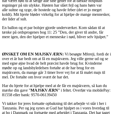
har været nød til at sælge alle sine geder for at dække hospitals
regninger på sin ulykke. Høsten har slået fejl og hans børn var
alle sultne og syge, de hostede og havde feber (det er jo meget
koldt). Mit hjerte bløder virkelig for at hjælpe de mange mennesker,
der lider af sult.
En ballon og et par bolsjer gjorde underværker. Kom sådan til at
tænke på ordsprogenes bog 11: 25 ”Den, der giver til andre, får
mere igen, den der hjælper et menneske i nød, bliver selv hjulpet.”
ØNSKET OM EN MAJSKVÆRN:
Vi besøgte Mfereji, fordi de i
over et år har bedt om at få en majskværn. Jeg ville gerne ud og se
med egne øjne hvad de helt præcist havde brug for. Kvinderne
mødte op og landsbyledelsen fortalte at de har brug for en
majskværn, da mange går 3 timer hver vej for at få malet majs til
mel. De fortalte om hvor svært de har det.
Har du hjerte for at hjælpe med at de får en majskværn, så kan du
mærke din gave ”
MAJSKVÆRN
” i feltet. Overfør via mobilePay:
81558 eller bank: 9570-06139450
Vi takker for jeres fortsatte opbakning til det arbejde vi står i her i
Tanzania. Per og jeg synes at Gud har hjulpet os i vores hverdag til
at bo i Danmark og fortsætte med arbejdet i Tanzania. Det har taget