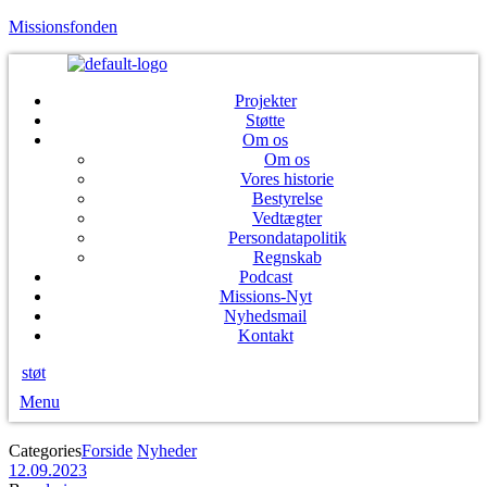
Missionsfonden
Projekter
Støtte
Om os
Om os
Vores historie
Bestyrelse
Vedtægter
Persondatapolitik
Regnskab
Podcast
Missions-Nyt
Nyhedsmail
Kontakt
støt
Menu
Categories
Forside
Nyheder
12.09.2023