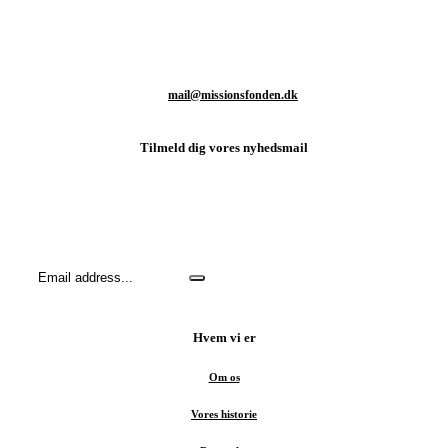
T: +45 93 80 48 46
M:
mail@missionsfonden.dk
Tilmeld dig vores nyhedsmail
Hold dig opdateret med sidste nyt fra missionsmarken og hvordan
du kan være med til at støtte det vigtige arbejde.
Hvem vi er
Om os
Vores historie