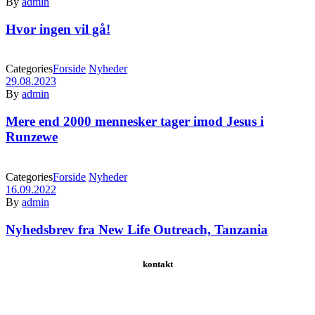
By
admin
Hvor ingen vil gå!
Categories
Forside
Nyheder
29.08.2023
By
admin
Mere end 2000 mennesker tager imod Jesus i
Runzewe
Categories
Forside
Nyheder
16.09.2022
By
admin
Nyhedsbrev fra New Life Outreach, Tanzania
kontakt
Schweizerdalsvej 147 | 2610 Rødovre | Danmark