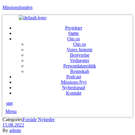
Missionsfonden
Projekter
Støtte
Om os
Om os
Vores historie
Bestyrelse
Vedtægter
Persondatapolitik
Regnskab
Podcast
Missions-Nyt
Nyhedsmail
Kontakt
støt
Menu
Categories
Forside
Nyheder
15.08.2022
By
admin