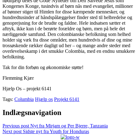
nødhjælp deles de Gode Nyheder om Den Salvede Jesus som
Kongernes Konge, tusindvis af børn nås med evangeliet, millioner
af bønner stiger til Himlen for disse kæmpende mennesker, og
hundredtusinder af håndspålæggelser finder sted til helbredelse og
genoprejsning for de brudte og faldne. Hele indsatsen sætter et
aftryk, ikke kun i de berørte forældre og børn, men på hele det
nærliggende samfund. Den colombianske befolkning som helhed
holder sig væk fra disse områder, men hundredvis af dine og mine
trossøskende rækker dagligt ud her – og mange andre steder med
overlevelseskamp i det smukke Colombia, med en endnu smukkere
befolkning.
Tak for din forbøn og økonomiske støtte!
Flemming Kjær
Hjælp Os – projekt 6141
Tags:
Columbia
Hjælp os
Projekt 6141
Indlægsnavigation
Previous post
Nyt fra Mirjam og Per Bjerre, Tanzania
Next post
Sidste nyt fra Youth for Honduras