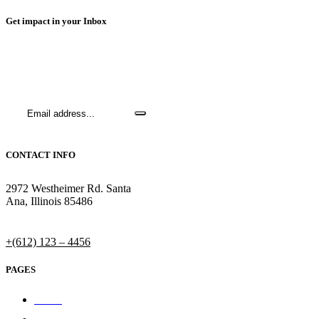
Get impact in your Inbox
Sign up to receive email updates about our work and how you can
support people.
CONTACT INFO
2972 Westheimer Rd. Santa
Ana, Illinois 85486
Supporter Care:
+(612) 123 – 4456
PAGES
Home