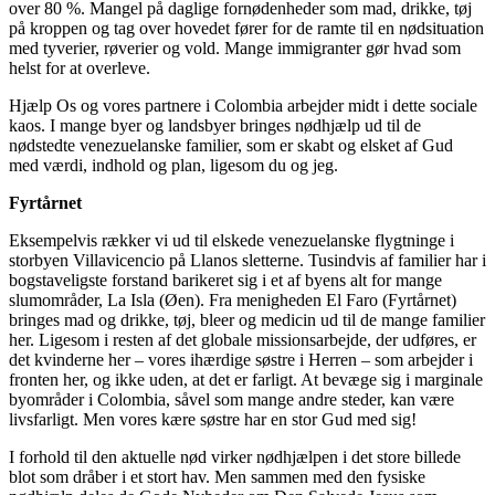
over 80 %. Mangel på daglige fornødenheder som mad, drikke, tøj
på kroppen og tag over hovedet fører for de ramte til en nødsituation
med tyverier, røverier og vold. Mange immigranter gør hvad som
helst for at overleve.
Hjælp Os og vores partnere i Colombia arbejder midt i dette sociale
kaos. I mange byer og landsbyer bringes nødhjælp ud til de
nødstedte venezuelanske familier, som er skabt og elsket af Gud
med værdi, indhold og plan, ligesom du og jeg.
Fyrtårnet
Eksempelvis rækker vi ud til elskede venezuelanske flygtninge i
storbyen Villavicencio på Llanos sletterne. Tusindvis af familier har i
bogstaveligste forstand barikeret sig i et af byens alt for mange
slumområder, La Isla (Øen). Fra menigheden El Faro (Fyrtårnet)
bringes mad og drikke, tøj, bleer og medicin ud til de mange familier
her. Ligesom i resten af det globale missionsarbejde, der udføres, er
det kvinderne her – vores ihærdige søstre i Herren – som arbejder i
fronten her, og ikke uden, at det er farligt. At bevæge sig i marginale
byområder i Colombia, såvel som mange andre steder, kan være
livsfarligt. Men vores kære søstre har en stor Gud med sig!
I forhold til den aktuelle nød virker nødhjælpen i det store billede
blot som dråber i et stort hav. Men sammen med den fysiske