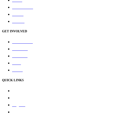
About
What We Do
Causes
Contact
GET INVOLVED
Donate Now
Our Store
Volunteer
Team
Career
QUICK LINKS
Privacy Policy
Terms & Conditions
Register
Stories