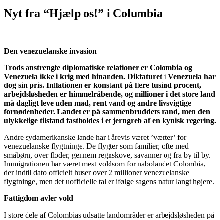
Nyt fra “Hjælp os!” i Columbia
Den venezuelanske invasion
Trods anstrengte diplomatiske relationer er Colombia og
Venezuela ikke i krig med hinanden. Diktaturet i Venezuela har
dog sin pris. Inflationen er konstant på flere tusind procent,
arbejdsløsheden er himmelråbende, og millioner i det store land
må dagligt leve uden mad, rent vand og andre livsvigtige
fornødenheder. Landet er på sammenbruddets rand, men den
ulykkelige tilstand fastholdes i et jerngreb af en kynisk regering.
Andre sydamerikanske lande har i årevis været ’værter’ for
venezuelanske flygtninge. De flygter som familier, ofte med
småbørn, over floder, gennem regnskove, savanner og fra by til by.
Immigrationen har været mest voldsom for nabolandet Colombia,
der indtil dato officielt huser over 2 millioner venezuelanske
flygtninge, men det uofficielle tal er ifølge sagens natur langt højere.
Fattigdom avler vold
I store dele af Colombias udsatte landområder er arbejdsløsheden på