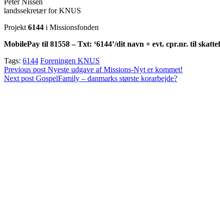
Peter Nissen
landssekretær for KNUS
Projekt
6144
i Missionsfonden
MobilePay til 81558 – Txt: ‘6144’/dit navn + evt. cpr.nr. til skatt
Tags:
6144
Foreningen KNUS
Indlægsnavigation
Previous post
Nyeste udgave af Missions-Nyt er kommet!
Next post
GospelFamily – danmarks største korarbejde?