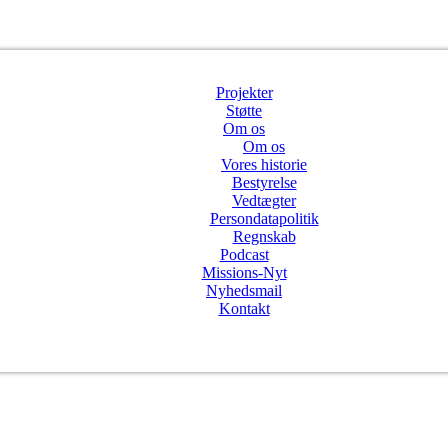
Projekter
Støtte
Om os
Om os
Vores historie
Bestyrelse
Vedtægter
Persondatapolitik
Regnskab
Podcast
Missions-Nyt
Nyhedsmail
Kontakt