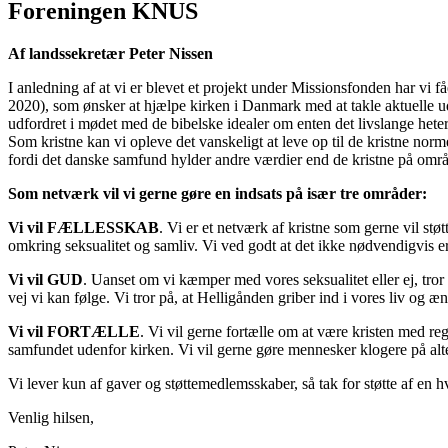
Foreningen KNUS
Af landssekretær Peter Nissen
I anledning af at vi er blevet et projekt under Missionsfonden har vi 
2020), som ønsker at hjælpe kirken i Danmark med at takle aktuelle udfo
udfordret i mødet med de bibelske idealer om enten det livslange heter
Som kristne kan vi opleve det vanskeligt at leve op til de kristne nor
fordi det danske samfund hylder andre værdier end de kristne på områ
Som netværk vil vi gerne gøre en indsats på især tre områder:
Vi vil FÆLLESSKAB
. Vi er et netværk af kristne som gerne vil stø
omkring seksualitet og samliv. Vi ved godt at det ikke nødvendigvis 
Vi vil GUD
. Uanset om vi kæmper med vores seksualitet eller ej, tror 
vej vi kan følge. Vi tror på, at Helligånden griber ind i vores liv og æn
Vi vil FORTÆLLE
. Vi vil gerne fortælle om at være kristen med re
samfundet udenfor kirken. Vi vil gerne gøre mennesker klogere på al
Vi lever kun af gaver og støttemedlemsskaber, så tak for støtte af en 
Venlig hilsen,