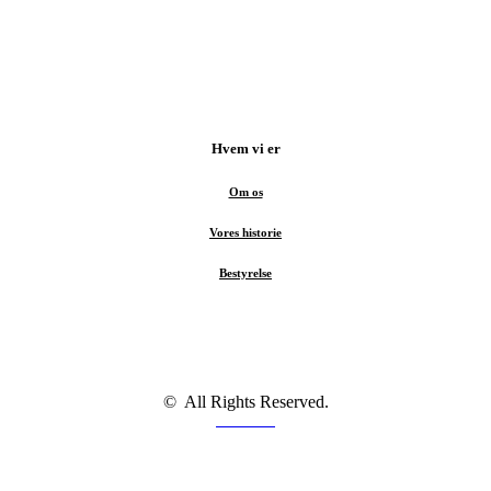
d sidste nyt fra missionsmarken og hvordan du kan være med til at støtt
Hvem vi er
Om os
Vores historie
Bestyrelse
© All Rights Reserved.
Facebook