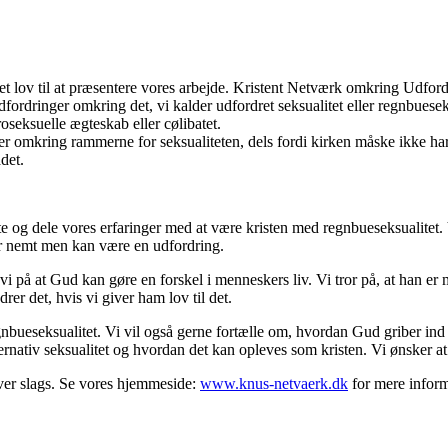
fået lov til at præsentere vores arbejde. Kristent Netværk omkring Udfor
rdringer omkring det, vi kalder udfordret seksualitet eller regnbueseksu
oseksuelle ægteskab eller cølibatet.
mer omkring rammerne for seksualiteten, dels fordi kirken måske ikke har 
det.
tte og dele vores erfaringer med at være kristen med regnbueseksualitet. 
er nemt men kan være en udfordring.
vi på at Gud kan gøre en forskel i menneskers liv. Vi tror på, at han er m
drer det, hvis vi giver ham lov til det.
gnbueseksualitet. Vi vil også gerne fortælle om, hvordan Gud griber ind 
ternativ seksualitet og hvordan det kan opleves som kristen. Vi ønsker
hver slags. Se vores hjemmeside:
www.knus-netvaerk.dk
for mere infor