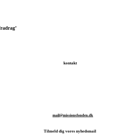
efradrag’
kontakt
Schweizerdalsvej 147 | 2610 Rødovre | Danmark
T: +45 93 80 48 46
M:
mail@missionsfonden.dk
Tilmeld dig vores nyhedsmail