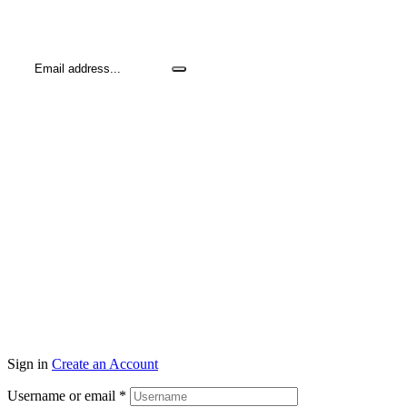
Hold dig opdateret me
Sign in
Create an Account
Username or email
*