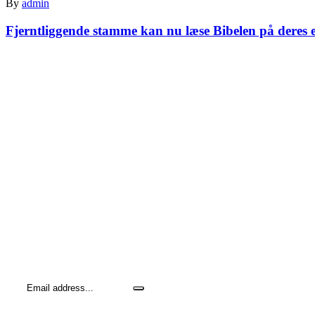
By
admin
Fjerntliggende stamme kan nu læse Bibelen på deres 
Hold dig opdateret me