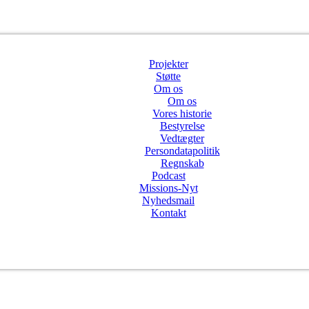
Projekter
Støtte
Om os
Om os
Vores historie
Bestyrelse
Vedtægter
Persondatapolitik
Regnskab
Podcast
Missions-Nyt
Nyhedsmail
Kontakt