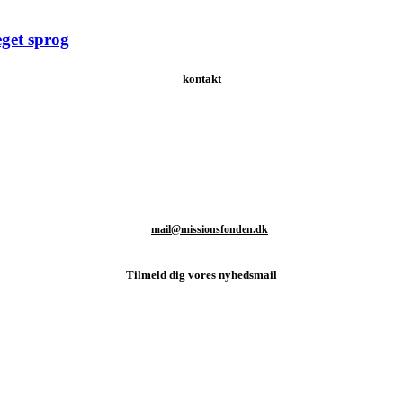
eget sprog
kontakt
Schweizerdalsvej 147 | 2610 Rødovre | Danmark
T: +45 93 80 48 46
M:
mail@missionsfonden.dk
Tilmeld dig vores nyhedsmail
d sidste nyt fra missionsmarken og hvordan du kan være med til at støtt