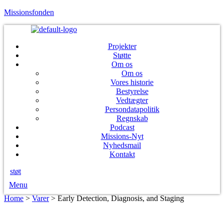
Missionsfonden
Projekter
Støtte
Om os
Om os
Vores historie
Bestyrelse
Vedtægter
Persondatapolitik
Regnskab
Podcast
Missions-Nyt
Nyhedsmail
Kontakt
støt
Menu
Home
>
Varer
>
Early Detection, Diagnosis, and Staging