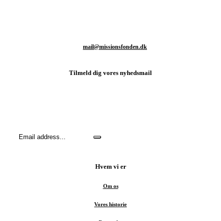
T: +45 93 80 48 46
M:
mail@missionsfonden.dk
Tilmeld dig vores nyhedsmail
Hold dig opdateret med sidste nyt fra missionsmarken og hvordan
du kan være med til at støtte det vigtige arbejde.
Hvem vi er
Om os
Vores historie