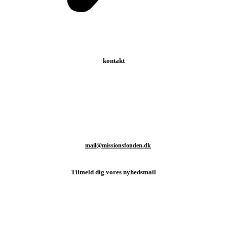
kontakt
Schweizerdalsvej 147 | 2610 Rødovre | Danmark
T: +45 93 80 48 46
M:
mail@missionsfonden.dk
Tilmeld dig vores nyhedsmail
Hold dig opdateret med sidste nyt fra missionsmarken og hvordan
du kan være med til at støtte det vigtige arbejde.