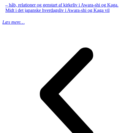
– håb, relationer og genstart af kirkeliv i Awara‑shi og Kaga.
Midt i det japanske hverdagsliv i Awara‑shi og Kaga vil
Læs mere…