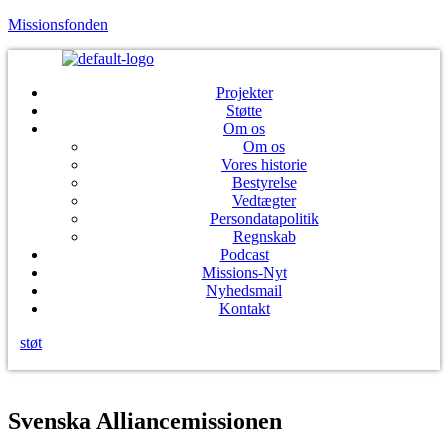
Missionsfonden
Projekter
Støtte
Om os
Om os
Vores historie
Bestyrelse
Vedtægter
Persondatapolitik
Regnskab
Podcast
Missions-Nyt
Nyhedsmail
Kontakt
støt
Menu
Svenska Alliancemissionen