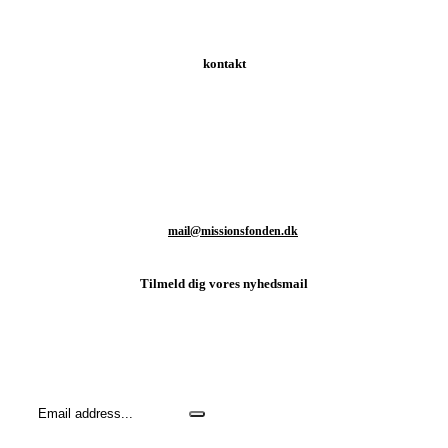
kontakt
Schweizerdalsvej 147 | 2610 Rødovre | Danmark
T: +45 93 80 48 46
M:
mail@missionsfonden.dk
Tilmeld dig vores nyhedsmail
Hold dig opdateret med sidste nyt fra missionsmarken og hvordan
du kan være med til at støtte det vigtige arbejde.