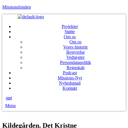
Missionsfonden
Projekter
Støtte
Om os
Om os
Vores historie
Bestyrelse
Vedtægter
Persondatapolitik
Regnskab
Podcast
Missions-Nyt
Nyhedsmail
Kontakt
støt
Menu
Kildegården. Det Kristne