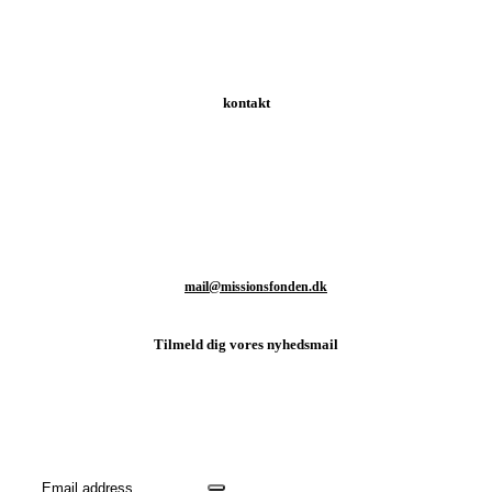
kontakt
Schweizerdalsvej 147 | 2610 Rødovre | Danmark
T: +45 93 80 48 46
M:
mail@missionsfonden.dk
Tilmeld dig vores nyhedsmail
Hold dig opdateret med sidste nyt fra missionsmarken og hvordan
du kan være med til at støtte det vigtige arbejde.