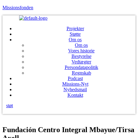
Missionsfonden
Projekter
Støtte
Om os
Om os
Vores historie
Bestyrelse
Vedtægter
Persondatapolitik
Regnskab
Podcast
Missions-Nyt
Nyhedsmail
Kontakt
støt
Menu
Fundación Centro Integral Mbayue/Tirsa
Axell