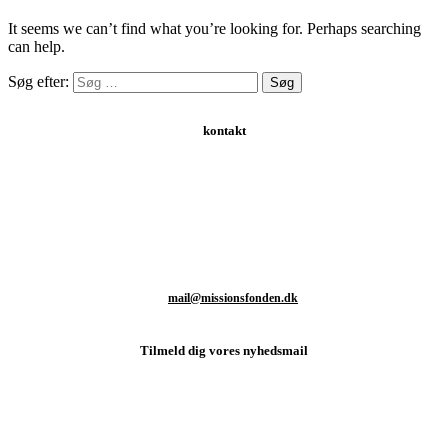
It seems we can’t find what you’re looking for. Perhaps searching
can help.
Søg efter:
kontakt
Schweizerdalsvej 147 | 2610 Rødovre | Danmark
T: +45 93 80 48 46
M:
mail@missionsfonden.dk
Tilmeld dig vores nyhedsmail
Hold dig opdateret med sidste nyt fra missionsmarken og hvordan
du kan være med til at støtte det vigtige arbejde.