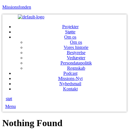
Missionsfonden
Projekter
Støtte
Om os
Om os
Vores historie
Bestyrelse
Vedtægter
Persondatapolitik
Regnskab
Podcast
Missions-Nyt
Nyhedsmail
Kontakt
støt
Menu
Nothing Found