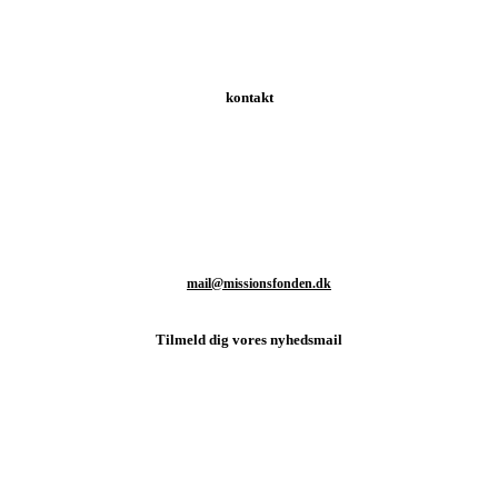
kontakt
Schweizerdalsvej 147 | 2610 Rødovre | Danmark
T: +45 93 80 48 46
M:
mail@missionsfonden.dk
Tilmeld dig vores nyhedsmail
d sidste nyt fra missionsmarken og hvordan du kan være med til at støtt