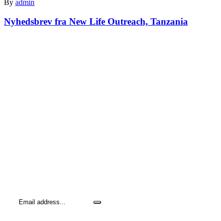
By
admin
Nyhedsbrev fra New Life Outreach, Tanzania
Hold dig opdateret me