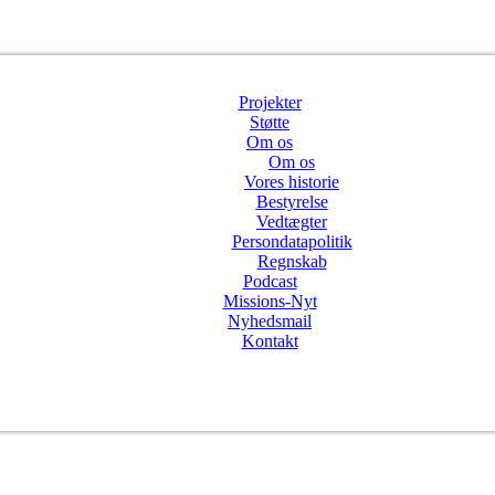
Projekter
Støtte
Om os
Om os
Vores historie
Bestyrelse
Vedtægter
Persondatapolitik
Regnskab
Podcast
Missions-Nyt
Nyhedsmail
Kontakt